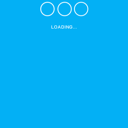
vấn
c Cty thủy lợi nam Khánh Hòa: Chống
 giấy, tham ô tiền tỉ
LOADING...
2 năm (2014 - 2015), ông Đỗ Hồng Hải - GĐ Công ty TNHH
ác công trình thủy lợi nam Khánh Hòa (viết tắt là Cty
m Khánh Hòa) đã trực tiếp “chỉ huy, đạo diễn và dàn
h công hàng chục công trình chống...
vấn
m 2035 !
ửi tới quý độc giả Báo cáo tổng quan: Việt Nam 2035 -
thịnh vượng, Sáng tạo, Công bằng và Dân chủ" - Việt
ủa Ngân hàng Thế giới và Bộ Kế hoạch và Đầu tư