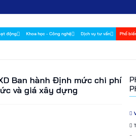
oạt động
Khoa học - Công nghệ
Dịch vụ tư vấn
Phổ biế
XD Ban hành Định mức chi phí
P
P
mức và giá xây dựng
V
T