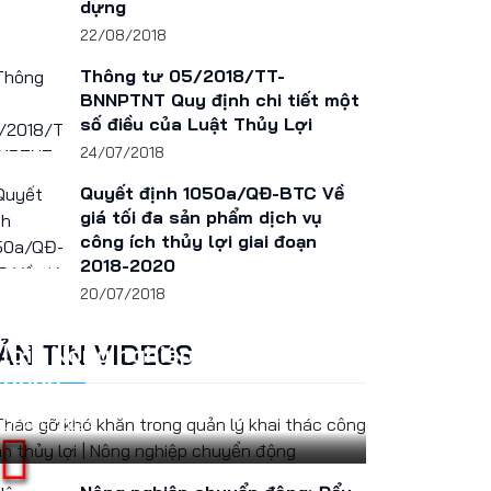
dựng
22/08/2018
Thông tư 05/2018/TT-
BNNPTNT Quy định chi tiết một
số điều của Luật Thủy Lợi
24/07/2018
Quyết định 1050a/QĐ-BTC Về
giá tối đa sản phẩm dịch vụ
công ích thủy lợi giai đoạn
2018-2020
Tháo gỡ khó khăn trong quản
20/07/2018
lý khai thác công trình thủy
ẢN TIN VIDEOS
lợi | Nông nghiệp chuyển
động
05/09/2024