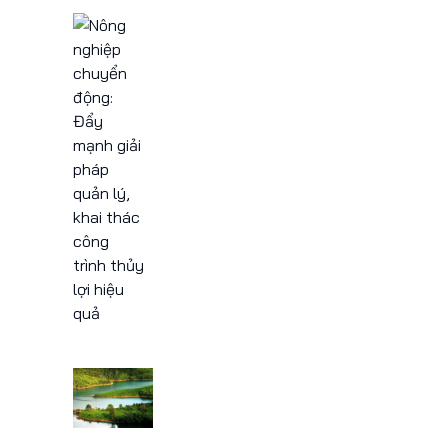
c
Nông nghiệp chuyển
nước
động: Đẩy mạnh giải
pháp quản lý, khai
trì, an
thác công trình thủy
lợi hiệu quả
ớc
05/09/2024
̀nh
ng tạo
Tăng cường quản lý,
khai thác các công
trình thủy lợi mùa khô
2024 - Lâm Đồng TV
05/09/2024