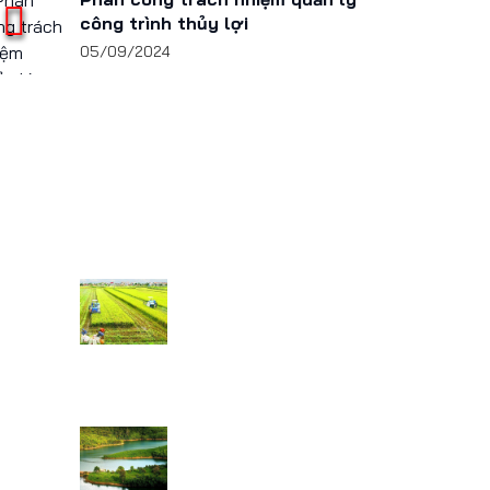
công trình thủy lợi
05/09/2024
Bài viết mới nhất
Nông nghiệp chuyển
động: Đẩy mạnh giải
pháp quản lý, khai
thác công trình thủy
c
lợi hiệu quả
nước
05/09/2024
trì, an
Tăng cường quản lý,
khai thác các công
trình thủy lợi mùa khô
ớc
2024 - Lâm Đồng TV
̀nh