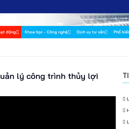
oạt động
Khoa học - Công nghệ
Dịch vụ tư vấn
Phổ biế
ản lý công trình thủy lợi
T
L
H
L