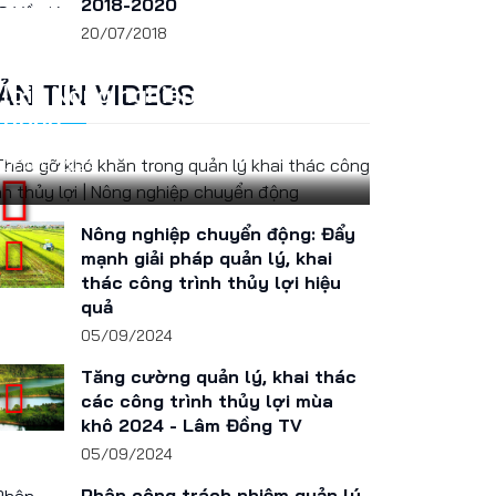
2018-2020
Tháo gỡ khó khăn trong quản
20/07/2018
lý khai thác công trình thủy
ẢN TIN VIDEOS
lợi | Nông nghiệp chuyển
động
05/09/2024
Nông nghiệp chuyển động: Đẩy
mạnh giải pháp quản lý, khai
thác công trình thủy lợi hiệu
quả
05/09/2024
Tăng cường quản lý, khai thác
các công trình thủy lợi mùa
khô 2024 - Lâm Đồng TV
05/09/2024
Phân công trách nhiệm quản lý