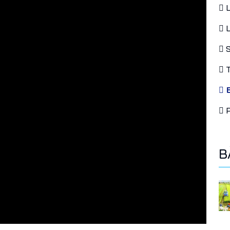
L
L
S
T
B
P
B