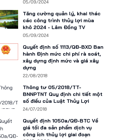
05/09/2024
Tăng cường quản lý, khai thác
các công trình thủy lợi mùa
khô 2024 - Lâm Đồng TV
05/09/2024
Quyết định số 1113/QĐ-BXD Ban
hành Định mức chi phí rà soát,
xây dựng định mức và giá xây
dựng
22/08/2018
Thông tư 05/2018/TT-
BNNPTNT Quy định chi tiết một
số điều của Luật Thủy Lợi
24/07/2018
Quyết định 1050a/QĐ-BTC Về
giá tối đa sản phẩm dịch vụ
công ích thủy lợi giai đoạn