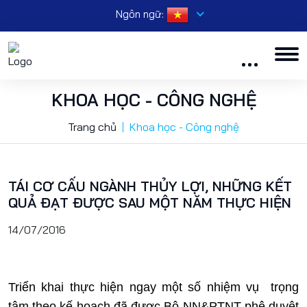
Ngôn ngữ:
KHOA HỌC - CÔNG NGHỆ
Trang chủ
Khoa học - Công nghệ
TÁI CƠ CẤU NGÀNH THỦY LỢI, NHỮNG KẾT
QUẢ ĐẠT ĐƯỢC SAU MỘT NĂM THỰC HIỆN
14/07/2016
Triển khai thực hiện ngay một số nhiệm vụ trọng
tâm theo kế hoạch đã được Bộ NN&PTNT phê duyệt