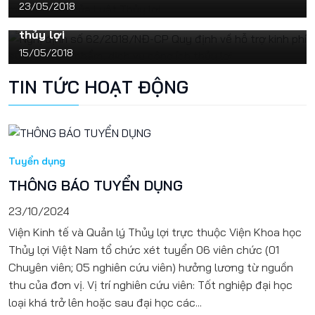
23/05/2018
Nghị định số 62/2018/NĐ-CP Quy định về hỗ trợ
kinh phí sử dụng sản phẩm, dịch vụ công ích
thủy lợi
15/05/2018
TIN TỨC HOẠT ĐỘNG
Tuyển dụng
THÔNG BÁO TUYỂN DỤNG
23/10/2024
Viện Kinh tế và Quản lý Thủy lợi trực thuộc Viện Khoa học
Thủy lợi Việt Nam tổ chức xét tuyển 06 viên chức (01
Chuyên viên; 05 nghiên cứu viên) hưởng lương từ nguồn
thu của đơn vị. Vị trí nghiên cứu viên: Tốt nghiệp đại học
loại khá trở lên hoặc sau đại học các...